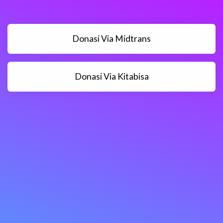
Donasi Via Midtrans
Donasi Via Kitabisa