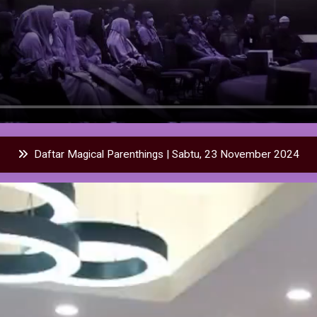
Daftar Magical Parenthings | Sabtu, 23 November 2024