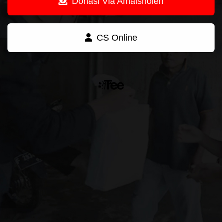
Donasi Via Amalsholeh
CS Online